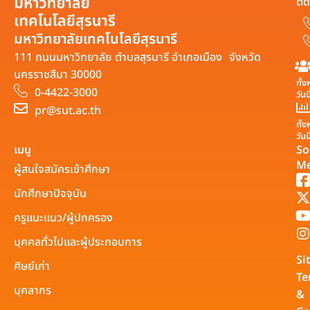
ติด
มหาวิทยาลัยเทคโนโลยีสุรนารี
111 ถนนมหาวิทยาลัย ตำบลสุรนารี อำเภอเมือง จังหวัด
นครราชสีมา 30000
ทั้
0-4422-3000
วันน
pr@sut.ac.th
ทั้
วันนี
เมนู
So
Me
ผู้สนใจสมัครเข้าศึกษา
นักศึกษาปัจจุบัน
ครูแนะแนว/ผู้ปกครอง
บุคคลทั่วไปและผู้ประกอบการ
Si
ศิษย์เก่า
Te
บุคลากร
&