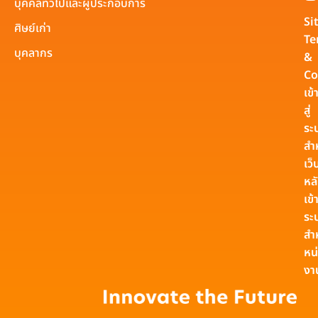
บุคคลทั่วไปและผู้ประกอบการ
Si
ศิษย์เก่า
Te
บุคลากร
&
Co
เข้
สู่
ระ
สำ
เว็
หล
เข้า
ระ
สำ
หน
งา