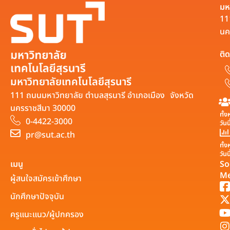
มห
11
นค
ติด
มหาวิทยาลัยเทคโนโลยีสุรนารี
111 ถนนมหาวิทยาลัย ตำบลสุรนารี อำเภอเมือง จังหวัด
นครราชสีมา 30000
ทั้
0-4422-3000
วันน
pr@sut.ac.th
ทั้
วันนี
เมนู
So
Me
ผู้สนใจสมัครเข้าศึกษา
นักศึกษาปัจจุบัน
ครูแนะแนว/ผู้ปกครอง