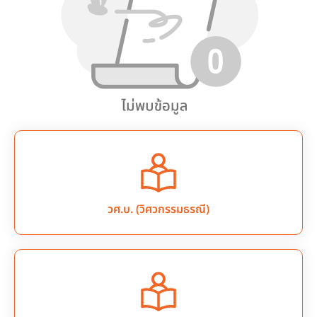
วศ.บ. (วิศวกรรมธรณี)