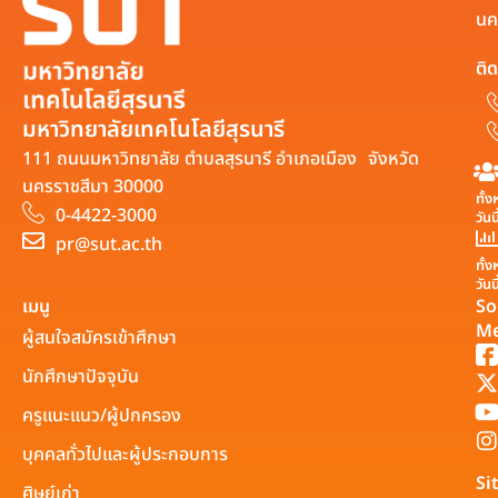
นค
ติด
มหาวิทยาลัยเทคโนโลยีสุรนารี
111 ถนนมหาวิทยาลัย ตำบลสุรนารี อำเภอเมือง จังหวัด
นครราชสีมา 30000
ทั้
0-4422-3000
วันน
pr@sut.ac.th
ทั้
วันน
เมนู
So
Me
ผู้สนใจสมัครเข้าศึกษา
นักศึกษาปัจจุบัน
ครูแนะแนว/ผู้ปกครอง
บุคคลทั่วไปและผู้ประกอบการ
Si
ศิษย์เก่า