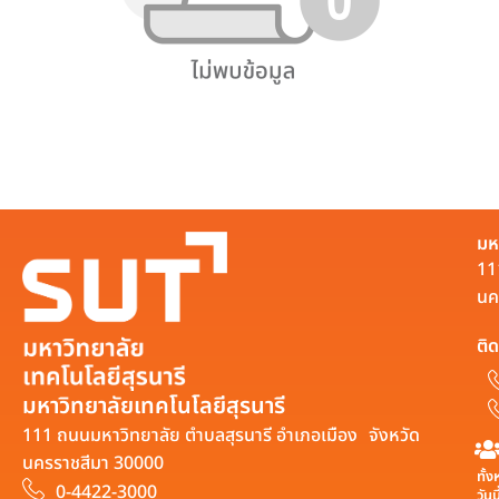
มห
11
นค
ติด
มหาวิทยาลัยเทคโนโลยีสุรนารี
111 ถนนมหาวิทยาลัย ตำบลสุรนารี อำเภอเมือง จังหวัด
นครราชสีมา 30000
ทั้
0-4422-3000
วันน