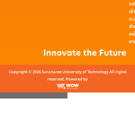
หล
เข้า
ระ
สำ
หน
งา
Copyright © 2026 Suranaree University of Technology All rights
reserved. Powered by