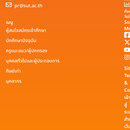
pr@sut.ac.th
ทั้
วันนี
เมนู
So
Me
ผู้สนใจสมัครเข้าศึกษา
นักศึกษาปัจจุบัน
ครูแนะแนว/ผู้ปกครอง
บุคคลทั่วไปและผู้ประกอบการ
Si
ศิษย์เก่า
Te
บุคลากร
&
Co
เข้
สู่
ระ
สำ
เว็