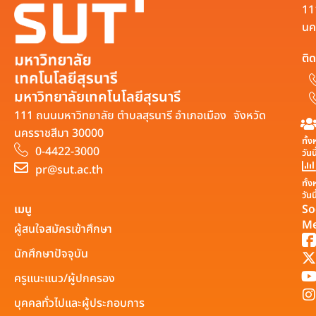
11
นค
ติด
มหาวิทยาลัยเทคโนโลยีสุรนารี
111 ถนนมหาวิทยาลัย ตำบลสุรนารี อำเภอเมือง จังหวัด
นครราชสีมา 30000
ทั้
0-4422-3000
วันน
pr@sut.ac.th
ทั้
วันนี
เมนู
So
Me
ผู้สนใจสมัครเข้าศึกษา
นักศึกษาปัจจุบัน
ครูแนะแนว/ผู้ปกครอง
บุคคลทั่วไปและผู้ประกอบการ