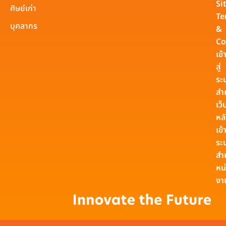
Si
ศิษย์เก่า
Te
บุคลากร
&
Co
เข้
สู่
ระ
สำ
เว็
หล
เข้า
ระ
สำ
หน
งา