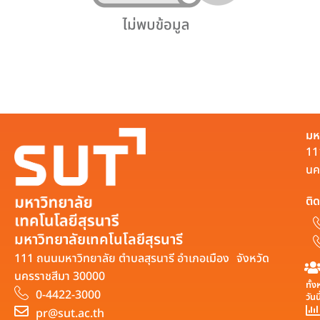
มห
11
นค
ติด
มหาวิทยาลัยเทคโนโลยีสุรนารี
111 ถนนมหาวิทยาลัย ตำบลสุรนารี อำเภอเมือง จังหวัด
นครราชสีมา 30000
ทั้
0-4422-3000
วันน
pr@sut.ac.th