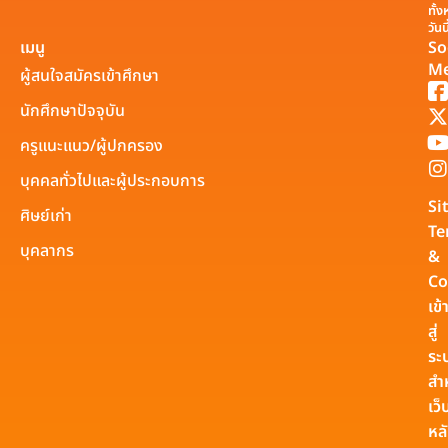
ทั้
วันน
เมนู
So
Me
ผู้สนใจสมัครเข้าศึกษา
นักศึกษาปัจจุบัน
ครูแนะแนว/ผู้ปกครอง
บุคคลทั่วไปและผู้ประกอบการ
Si
ศิษย์เก่า
Te
บุคลากร
&
Co
เข้
สู่
ระ
สำ
เว็
หล