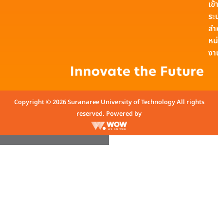
เข้า
ระ
สำ
หน
งา
Copyright © 2026 Suranaree University of Technology All rights
reserved. Powered by