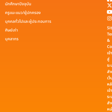
นักศึกษาปัจจุบัน
ครูแนะแนว/ผู้ปกครอง
บุคคลทั่วไปและผู้ประกอบการ
Si
ศิษย์เก่า
Te
บุคลากร
&
Co
เข้
สู่
ระ
สำ
เว็
หล
เข้า
ระ
สำ
หน