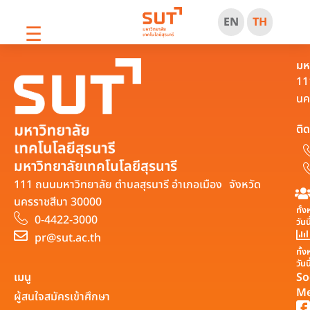
EN
TH
☰
มห
11
นค
ติด
มหาวิทยาลัยเทคโนโลยีสุรนารี
111 ถนนมหาวิทยาลัย ตำบลสุรนารี อำเภอเมือง จังหวัด
นครราชสีมา 30000
ทั้
0-4422-3000
วันน
pr@sut.ac.th
ทั้
วันนี
เมนู
So
Me
ผู้สนใจสมัครเข้าศึกษา