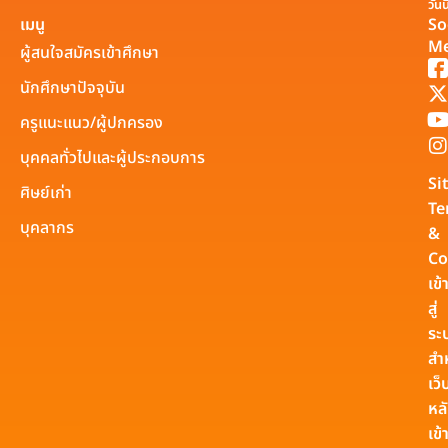
วันนี
เมนู
So
Me
ผู้สนใจสมัครเข้าศึกษา
นักศึกษาปัจจุบัน
ครูแนะแนว/ผู้ปกครอง
บุคคลทั่วไปและผู้ประกอบการ
Si
ศิษย์เก่า
Te
บุคลากร
&
Co
เข้
สู่
ระ
สำ
เว็
หล
เข้า