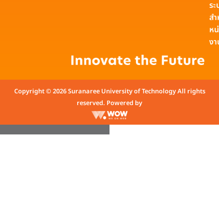
ระ
สำ
หน
งา
Copyright © 2026 Suranaree University of Technology All rights
reserved. Powered by