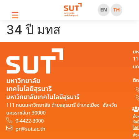
EN
TH
☰
34 ปี มทส
มห
11
นค
ติด
มหาวิทยาลัยเทคโนโลยีสุรนารี
111 ถนนมหาวิทยาลัย ตำบลสุรนารี อำเภอเมือง จังหวัด
นครราชสีมา 30000
ทั้
0-4422-3000
วันน
pr@sut.ac.th
ทั้