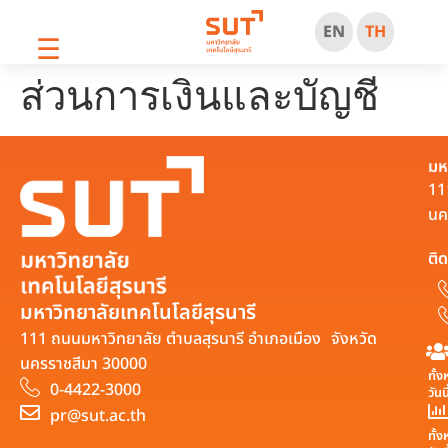
EN
TH
☰
ส่วนการเงินและบัญชี
มห
11
นค
ติด
มหาวิทยาลัยเทคโนโลยีสุรนารี
111 ถนนมหาวิทยาลัย ตำบลสุรนารี อำเภอเมือง จังหวัด
นครราชสีมา 30000
ทั้
0-4422-3000
วันน
pr@sut.ac.th
ทั้