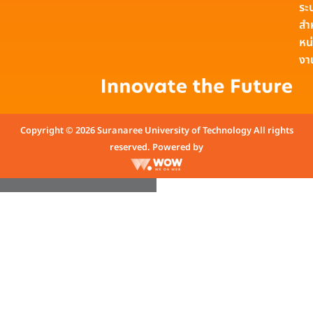
ระ
สำ
หน
งา
Copyright © 2026 Suranaree University of Technology All rights
reserved. Powered by