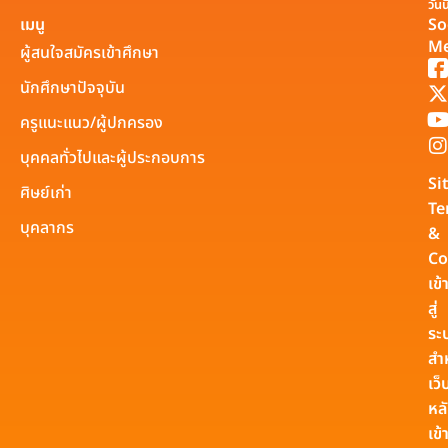
วันนี
เมนู
So
Me
ผู้สนใจสมัครเข้าศึกษา
นักศึกษาปัจจุบัน
ครูแนะแนว/ผู้ปกครอง
บุคคลทั่วไปและผู้ประกอบการ
Si
ศิษย์เก่า
Te
บุคลากร
&
Co
เข้
สู่
ระ
สำ
เว็
หล
เข้า