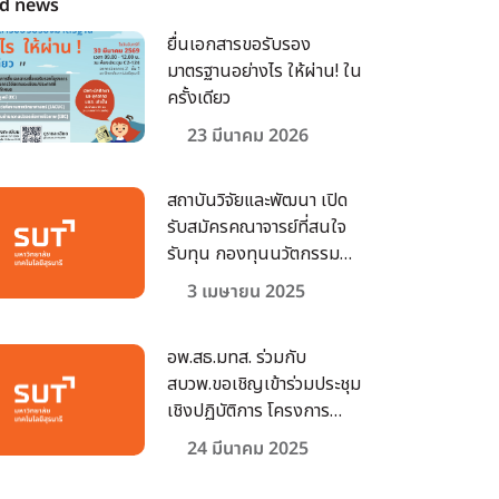
ed news
ยื่นเอกสารขอรับรอง
มาตรฐานอย่างไร ให้ผ่าน! ใน
ครั้งเดียว
23 มีนาคม 2026
สถาบันวิจัยและพัฒนา เปิด
รับสมัครคณาจารย์ที่สนใจ
รับทุน กองทุนนวัตกรรม
และสิ่งประดิษฐ์ สมเด็จพระ
3 เมษายน 2025
เทพรัตนราชสุดาฯ สยามบรม
ราชกุมารี ประจำ
อพ.สธ.มทส. ร่วมกับ
ปีงบประมาณ 2568
สบวพ.ขอเชิญเข้าร่วมประชุม
เชิงปฏิบัติการ โครงการ
สนองพระราชดำริฯ
24 มีนาคม 2025