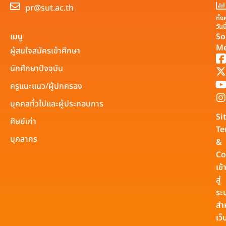
pr@sut.ac.th
ทั้
วันน
เมนู
So
Me
ผู้สนใจสมัครเข้าศึกษา
นักศึกษาปัจจุบัน
ครูแนะแนว/ผู้ปกครอง
บุคคลทั่วไปและผู้ประกอบการ
Si
ศิษย์เก่า
Te
บุคลากร
&
Co
เข้
สู่
ระ
สำ
เว็