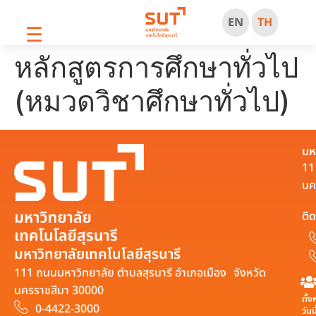
EN
TH
☰
หลักสูตรการศึกษาทั่วไป
(หมวดวิชาศึกษาทั่วไป)
มห
11
นค
ติด
มหาวิทยาลัยเทคโนโลยีสุรนารี
111 ถนนมหาวิทยาลัย ตำบลสุรนารี อำเภอเมือง จังหวัด
นครราชสีมา 30000
ทั้
0-4422-3000
วันน