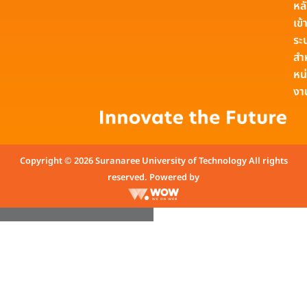
หล
เข้า
ระ
สำ
หน
งา
Copyright © 2026 Suranaree University of Technology All rights
reserved. Powered by