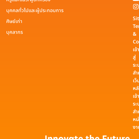
บุคคลทั่วไปและผู้ประกอบการ
Si
ศิษย์เก่า
Te
บุคลากร
&
Co
เข้
สู่
ระ
สำ
เว็
หล
เข้า
ระ
สำ
หน
งา