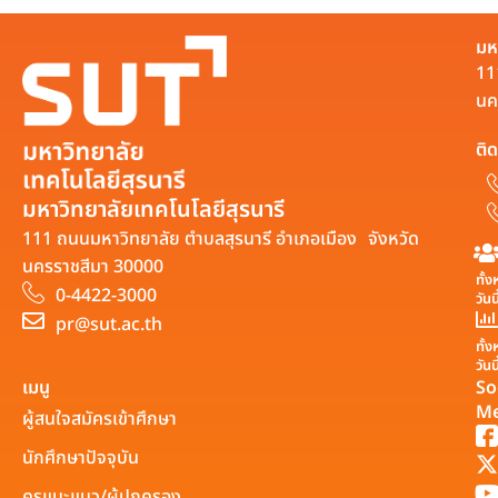
มห
11
นค
ติด
มหาวิทยาลัยเทคโนโลยีสุรนารี
111 ถนนมหาวิทยาลัย ตำบลสุรนารี อำเภอเมือง จังหวัด
นครราชสีมา 30000
ทั้
0-4422-3000
วันน
pr@sut.ac.th
ทั้
วันน
เมนู
So
Me
ผู้สนใจสมัครเข้าศึกษา
นักศึกษาปัจจุบัน
ครูแนะแนว/ผู้ปกครอง