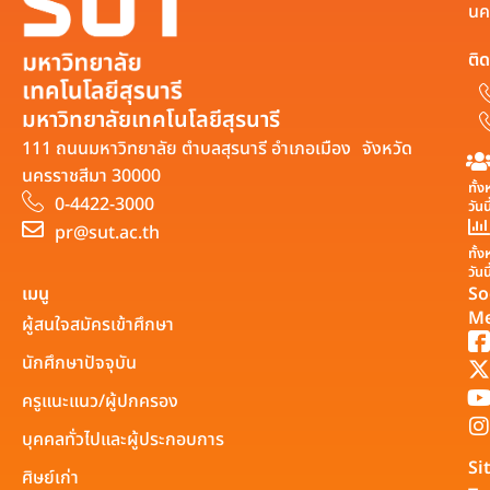
นค
ติด
มหาวิทยาลัยเทคโนโลยีสุรนารี
111 ถนนมหาวิทยาลัย ตำบลสุรนารี อำเภอเมือง จังหวัด
นครราชสีมา 30000
ทั้
0-4422-3000
วันน
pr@sut.ac.th
ทั้
วันนี
เมนู
So
Me
ผู้สนใจสมัครเข้าศึกษา
นักศึกษาปัจจุบัน
ครูแนะแนว/ผู้ปกครอง
บุคคลทั่วไปและผู้ประกอบการ
Si
ศิษย์เก่า