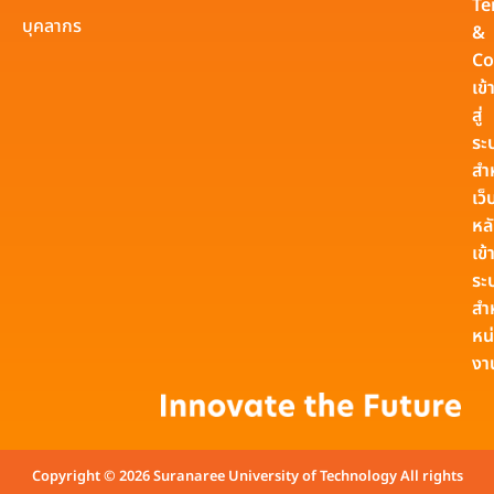
Te
บุคลากร
&
Co
เข้
สู่
ระ
สำ
เว็
หล
เข้า
ระ
สำ
หน
งา
Copyright © 2026 Suranaree University of Technology All rights