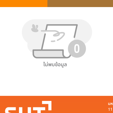
มห
11