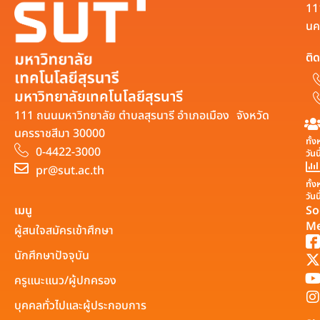
11
นค
ติด
มหาวิทยาลัยเทคโนโลยีสุรนารี
111 ถนนมหาวิทยาลัย ตำบลสุรนารี อำเภอเมือง จังหวัด
นครราชสีมา 30000
ทั้
0-4422-3000
วันน
pr@sut.ac.th
ทั้
วันนี
เมนู
So
Me
ผู้สนใจสมัครเข้าศึกษา
นักศึกษาปัจจุบัน
ครูแนะแนว/ผู้ปกครอง
บุคคลทั่วไปและผู้ประกอบการ