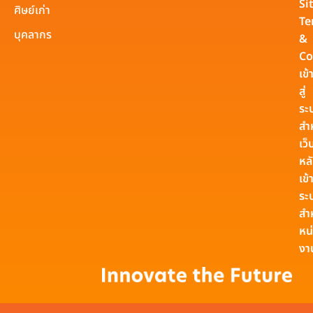
Si
ศิษย์เก่า
Te
บุคลากร
&
Co
เข้
สู่
ระ
สำ
เว็
หล
เข้า
ระ
สำ
หน
งา