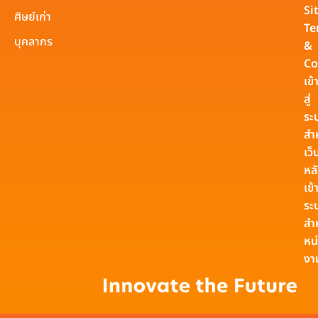
Si
ศิษย์เก่า
Te
บุคลากร
&
Co
เข้
สู่
ระ
สำ
เว็
หล
เข้า
ระ
สำ
หน
งา