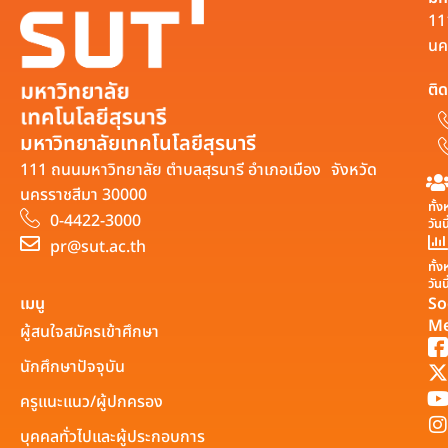
11
นค
ติด
มหาวิทยาลัยเทคโนโลยีสุรนารี
111 ถนนมหาวิทยาลัย ตำบลสุรนารี อำเภอเมือง จังหวัด
นครราชสีมา 30000
ทั้
0-4422-3000
วันน
pr@sut.ac.th
ทั้
วันน
เมนู
So
Me
ผู้สนใจสมัครเข้าศึกษา
นักศึกษาปัจจุบัน
ครูแนะแนว/ผู้ปกครอง
บุคคลทั่วไปและผู้ประกอบการ