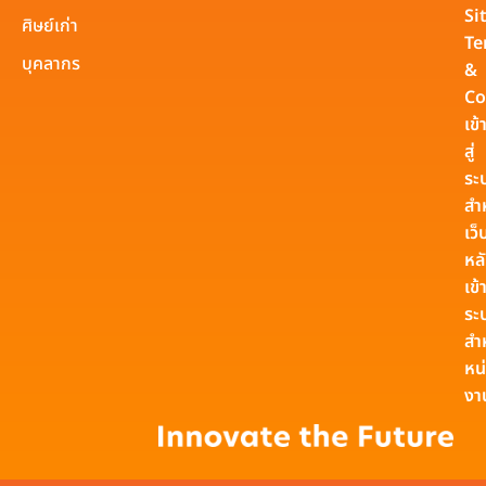
Si
ศิษย์เก่า
Te
บุคลากร
&
Co
เข้
สู่
ระ
สำ
เว็
หล
เข้า
ระ
สำ
หน
งา