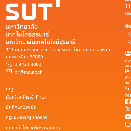
11
นค
ติด
มหาวิทยาลัยเทคโนโลยีสุรนารี
111 ถนนมหาวิทยาลัย ตำบลสุรนารี อำเภอเมือง จังหวัด
นครราชสีมา 30000
ทั้
0-4422-3000
วันน
pr@sut.ac.th
ทั้
วันนี
เมนู
So
Me
ผู้สนใจสมัครเข้าศึกษา
นักศึกษาปัจจุบัน
ครูแนะแนว/ผู้ปกครอง
บุคคลทั่วไปและผู้ประกอบการ