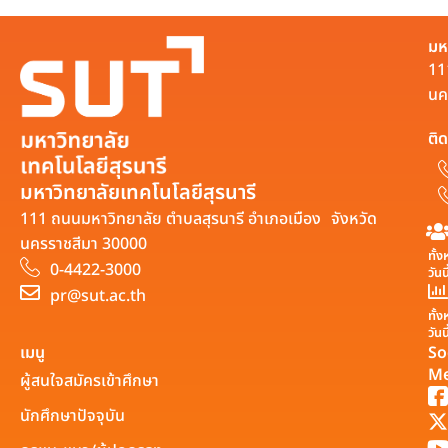
มห
11
นค
ติด
มหาวิทยาลัยเทคโนโลยีสุรนารี
111 ถนนมหาวิทยาลัย ตำบลสุรนารี อำเภอเมือง จังหวัด
นครราชสีมา 30000
ทั้
0-4422-3000
วันน
pr@sut.ac.th
ทั้
วันน
เมนู
So
Me
ผู้สนใจสมัครเข้าศึกษา
นักศึกษาปัจจุบัน