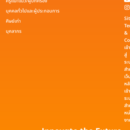
ครูแนะแนว/ผู้ปกครอง
บุคคลทั่วไปและผู้ประกอบการ
Si
ศิษย์เก่า
Te
บุคลากร
&
Co
เข้
สู่
ระ
สำ
เว็
หล
เข้า
ระ
สำ
หน
งา