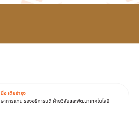
นึ่ง เตียอำรุง
กษาการแทน รองอธิการบดี ฝ่ายวิจัยและพัฒนาเทคโนโลยี