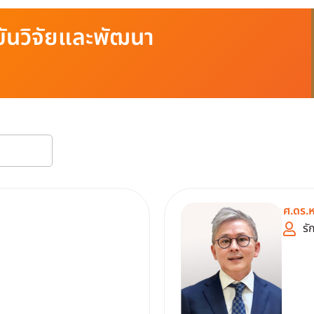
นวิจัยและพัฒนา
ศ.ดร.ห
รั