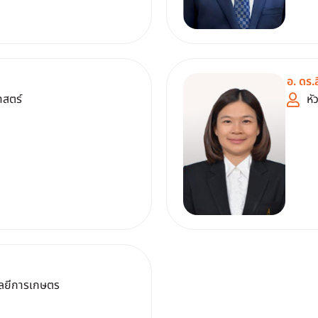
อ. ดร.ส
าสตร์
หั
โลยีการเกษตร