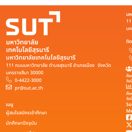
มห
11
นค
ติด
มหาวิทยาลัยเทคโนโลยีสุรนารี
111 ถนนมหาวิทยาลัย ตำบลสุรนารี อำเภอเมือง จังหวัด
นครราชสีมา 30000
ทั้
0-4422-3000
วันน
pr@sut.ac.th
ทั้
วันน
เมนู
So
Me
ผู้สนใจสมัครเข้าศึกษา
นักศึกษาปัจจุบัน