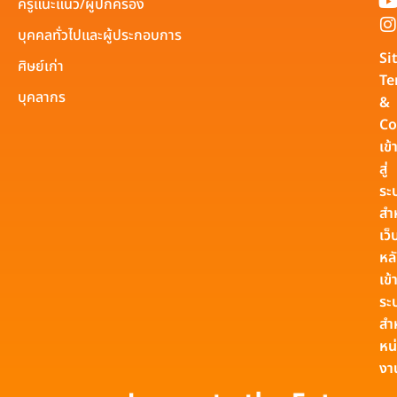
ครูแนะแนว/ผู้ปกครอง
บุคคลทั่วไปและผู้ประกอบการ
Si
ศิษย์เก่า
Te
บุคลากร
&
Co
เข้
สู่
ระ
สำ
เว็
หล
เข้า
ระ
สำ
หน
งา