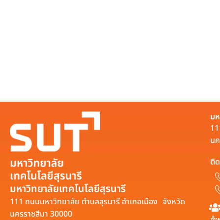
มห
11
นค
ติด
มหาวิทยาลัยเทคโนโลยีสุรนารี
111 ถนนมหาวิทยาลัย ตำบลสุรนารี อำเภอเมือง จังหวัด
นครราชสีมา 30000
ทั้