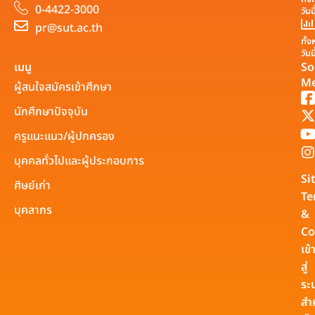
0-4422-3000
วันน
pr@sut.ac.th
ทั้
วันน
เมนู
So
Me
ผู้สนใจสมัครเข้าศึกษา
นักศึกษาปัจจุบัน
ครูแนะแนว/ผู้ปกครอง
บุคคลทั่วไปและผู้ประกอบการ
Si
ศิษย์เก่า
Te
บุคลากร
&
Co
เข้
สู่
ระ
สำ