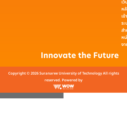
เว็
หล
เข้า
ระ
สำ
หน
งา
Copyright © 2026 Suranaree University of Technology All rights
reserved. Powered by