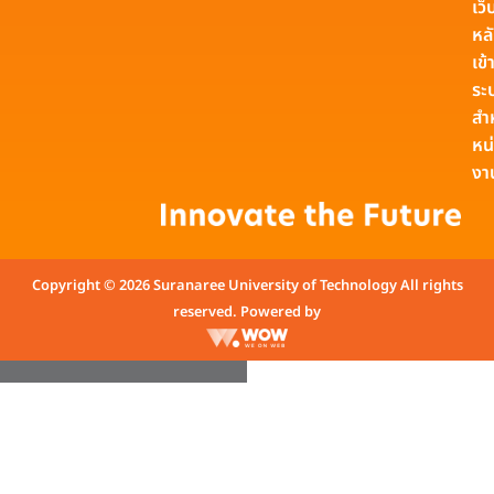
เว็
หล
เข้า
ระ
สำ
หน
งา
Copyright © 2026 Suranaree University of Technology All rights
reserved. Powered by