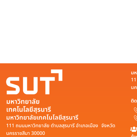
มห
11
นค
ติด
มหาวิทยาลัยเทคโนโลยีสุรนารี
111 ถนนมหาวิทยาลัย ตำบลสุรนารี อำเภอเมือง จังหวัด
นครราชสีมา 30000
ทั้