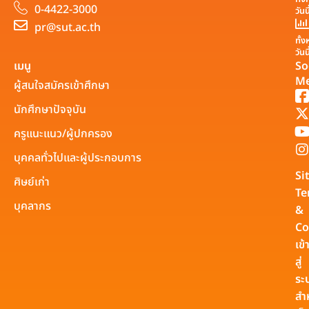
0-4422-3000
วันน
pr@sut.ac.th
ทั้
วันน
เมนู
So
Me
ผู้สนใจสมัครเข้าศึกษา
นักศึกษาปัจจุบัน
ครูแนะแนว/ผู้ปกครอง
บุคคลทั่วไปและผู้ประกอบการ
Si
ศิษย์เก่า
Te
บุคลากร
&
Co
เข้
สู่
ระ
สำ