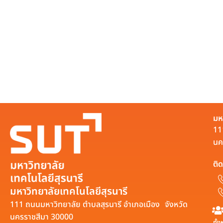
มห
11
นค
ติด
มหาวิทยาลัยเทคโนโลยีสุรนารี
111 ถนนมหาวิทยาลัย ตำบลสุรนารี อำเภอเมือง จังหวัด
นครราชสีมา 30000
ทั้