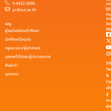
0-4422-3000
วันน
pr@sut.ac.th
ทั้
วันน
เมนู
So
Me
ผู้สนใจสมัครเข้าศึกษา
นักศึกษาปัจจุบัน
ครูแนะแนว/ผู้ปกครอง
บุคคลทั่วไปและผู้ประกอบการ
Si
ศิษย์เก่า
Te
บุคลากร
&
Co
เข้
สู่
ระ
สำ