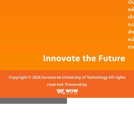
เว็
หล
เข้า
ระ
สำ
หน
งา
Copyright © 2026 Suranaree University of Technology All rights
reserved. Powered by