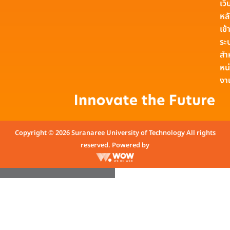
เว็
หล
เข้า
ระ
สำ
หน
งา
Copyright © 2026 Suranaree University of Technology All rights
reserved. Powered by