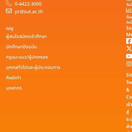
0-4422-3000
วันน
pr@sut.ac.th
ทั้
วันน
เมนู
So
Me
ผู้สนใจสมัครเข้าศึกษา
นักศึกษาปัจจุบัน
ครูแนะแนว/ผู้ปกครอง
บุคคลทั่วไปและผู้ประกอบการ
Si
ศิษย์เก่า
Te
บุคลากร
&
Co
เข้
สู่
ระ
สำ