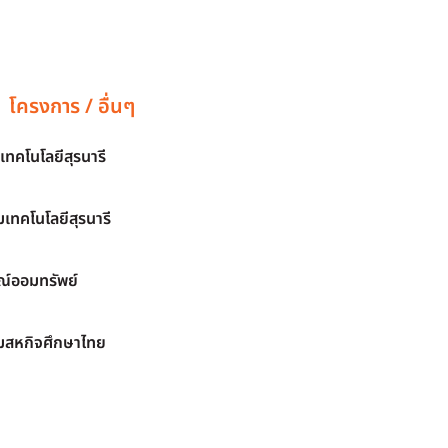
โครงการ / อื่นๆ
เทคโนโลยีสุรนารี
เทคโนโลยีสุรนารี
์ออมทรัพย์
มสหกิจศึกษาไทย