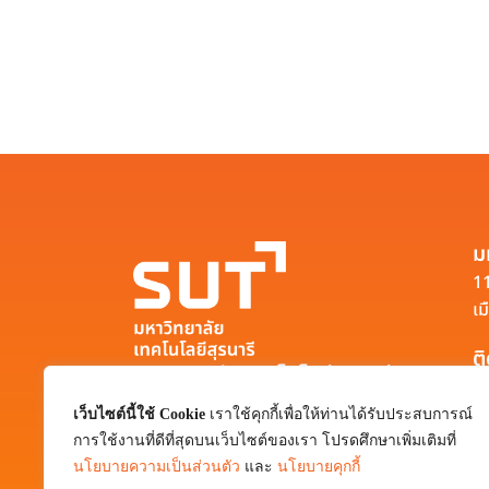
ม
11
เม
ต
มหาวิทยาลัยเทคโนโลยีสุรนารี
111 ถนนมหาวิทยาลัย ตำบลสุรนารี อำเภอ
เว็บไซต์นี้ใช้ Cookie
เราใช้คุกกี้เพื่อให้ท่านได้รับประสบการณ์
เมือง จังหวัดนครราชสีมา 30000
การใช้งานที่ดีที่สุดบนเว็บไซต์ของเรา โปรดศึกษาเพิ่มเติมที่
0-4422-3000
นโยบายความเป็นส่วนตัว
และ
นโยบายคุกกี้
pr@sut.ac.th