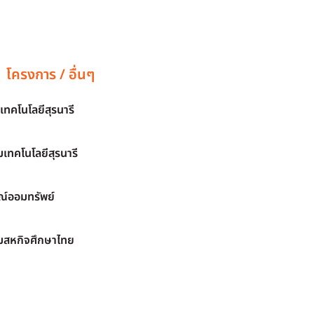
โครงการ / อื่นๆ
เทคโนโลยีสุรนารี
เทคโนโลยีสุรนารี
์ออมทรัพย์
มสหกิจศึกษาไทย