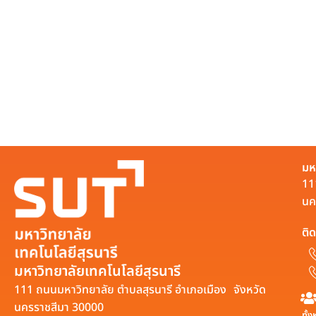
มห
11
นค
ติด
มหาวิทยาลัยเทคโนโลยีสุรนารี
111 ถนนมหาวิทยาลัย ตำบลสุรนารี อำเภอเมือง จังหวัด
นครราชสีมา 30000
ทั้