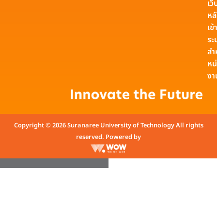
เว็
หล
เข้า
ระ
สำ
หน
งา
Copyright © 2026 Suranaree University of Technology All rights
reserved. Powered by