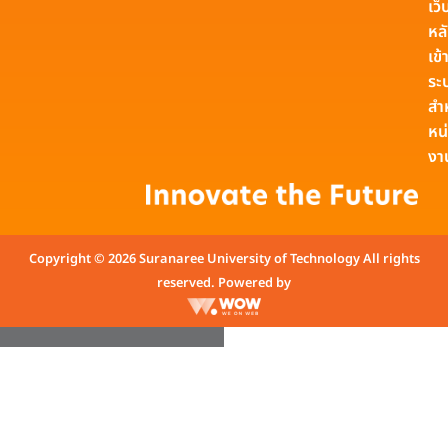
เว็
หล
เข้า
ระ
สำ
หน
งา
Copyright © 2026 Suranaree University of Technology All rights
reserved. Powered by