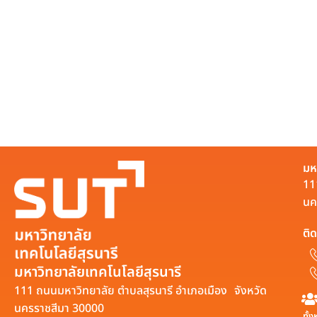
มห
11
นค
ติด
มหาวิทยาลัยเทคโนโลยีสุรนารี
111 ถนนมหาวิทยาลัย ตำบลสุรนารี อำเภอเมือง จังหวัด
นครราชสีมา 30000
ทั้