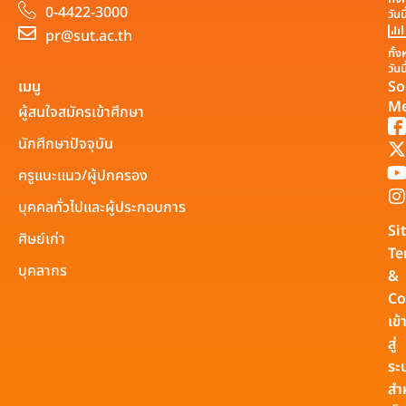
0-4422-3000
วันน
pr@sut.ac.th
ทั้
วันน
เมนู
So
Me
ผู้สนใจสมัครเข้าศึกษา
นักศึกษาปัจจุบัน
ครูแนะแนว/ผู้ปกครอง
บุคคลทั่วไปและผู้ประกอบการ
Si
ศิษย์เก่า
Te
บุคลากร
&
Co
เข้
สู่
ระ
สำ