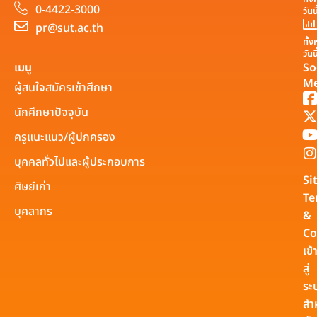
0-4422-3000
วันน
pr@sut.ac.th
ทั้
วันน
เมนู
So
Me
ผู้สนใจสมัครเข้าศึกษา
นักศึกษาปัจจุบัน
ครูแนะแนว/ผู้ปกครอง
บุคคลทั่วไปและผู้ประกอบการ
Si
ศิษย์เก่า
Te
บุคลากร
&
Co
เข้
สู่
ระ
สำ