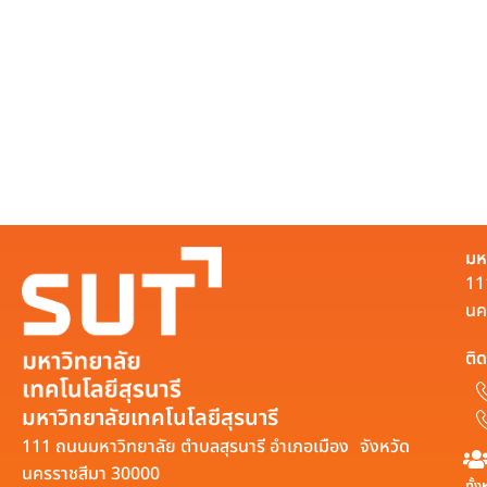
มห
11
นค
ติด
มหาวิทยาลัยเทคโนโลยีสุรนารี
111 ถนนมหาวิทยาลัย ตำบลสุรนารี อำเภอเมือง จังหวัด
นครราชสีมา 30000
ทั้