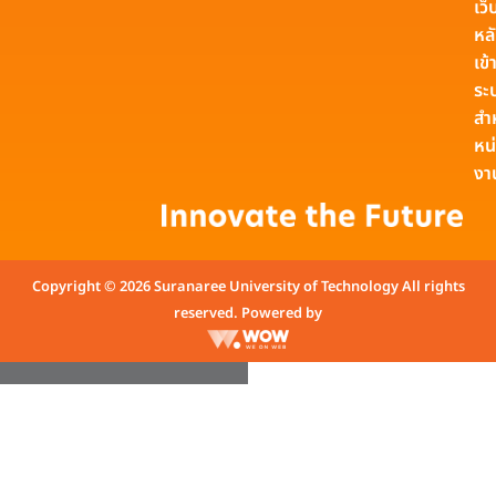
เว็
หล
เข้า
ระ
สำ
หน
งา
Copyright © 2026 Suranaree University of Technology All rights
reserved. Powered by