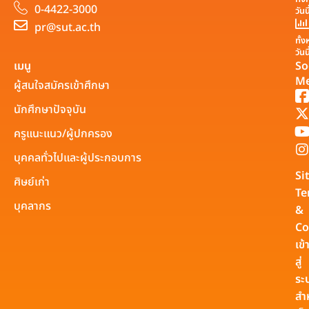
0-4422-3000
วันน
pr@sut.ac.th
ทั้
วันน
เมนู
So
Me
ผู้สนใจสมัครเข้าศึกษา
นักศึกษาปัจจุบัน
ครูแนะแนว/ผู้ปกครอง
บุคคลทั่วไปและผู้ประกอบการ
Si
ศิษย์เก่า
Te
บุคลากร
&
Co
เข้
สู่
ระ
สำ