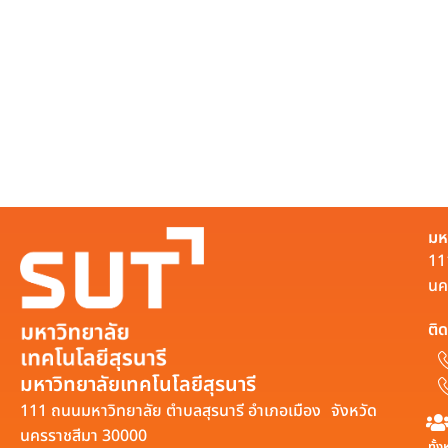
มห
11
นค
ติด
มหาวิทยาลัยเทคโนโลยีสุรนารี
111 ถนนมหาวิทยาลัย ตำบลสุรนารี อำเภอเมือง จังหวัด
นครราชสีมา 30000
ทั้