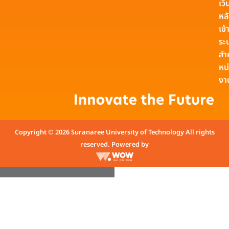
เว็
หล
เข้า
ระ
สำ
หน
งา
Copyright © 2026 Suranaree University of Technology All rights
reserved. Powered by