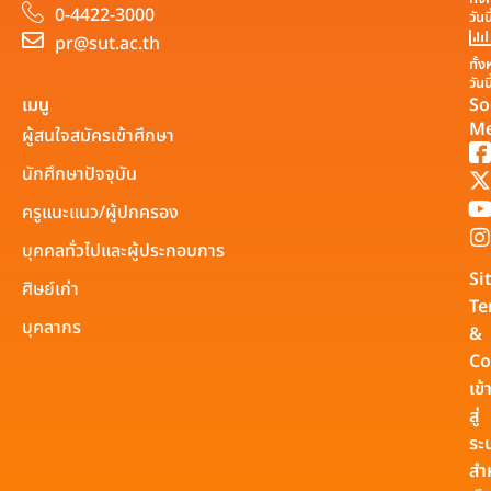
0-4422-3000
วันน
pr@sut.ac.th
ทั้
วันน
เมนู
So
Me
ผู้สนใจสมัครเข้าศึกษา
นักศึกษาปัจจุบัน
ครูแนะแนว/ผู้ปกครอง
บุคคลทั่วไปและผู้ประกอบการ
Si
ศิษย์เก่า
Te
บุคลากร
&
Co
เข้
สู่
ระ
สำ