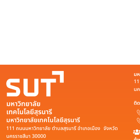
มห
11
นค
ติด
มหาวิทยาลัยเทคโนโลยีสุรนารี
111 ถนนมหาวิทยาลัย ตำบลสุรนารี อำเภอเมือง จังหวัด
นครราชสีมา 30000
ทั้