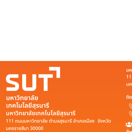
มห
11
นค
ติด
มหาวิทยาลัยเทคโนโลยีสุรนารี
111 ถนนมหาวิทยาลัย ตำบลสุรนารี อำเภอเมือง จังหวัด
นครราชสีมา 30000
ทั้