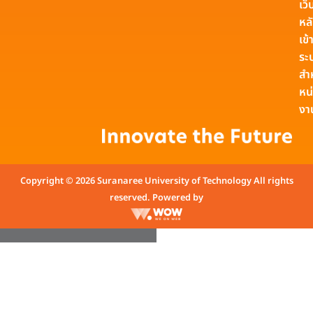
เว็
หล
เข้า
ระ
สำ
หน
งา
Copyright © 2026 Suranaree University of Technology All rights
reserved. Powered by