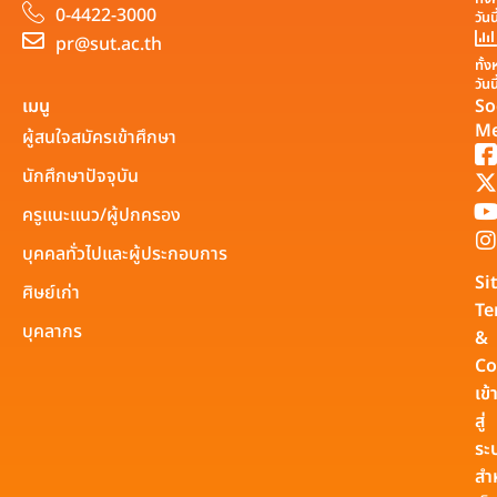
0-4422-3000
วันน
pr@sut.ac.th
ทั้
วันน
เมนู
So
Me
ผู้สนใจสมัครเข้าศึกษา
นักศึกษาปัจจุบัน
ครูแนะแนว/ผู้ปกครอง
บุคคลทั่วไปและผู้ประกอบการ
Si
ศิษย์เก่า
Te
บุคลากร
&
Co
เข้
สู่
ระ
สำ