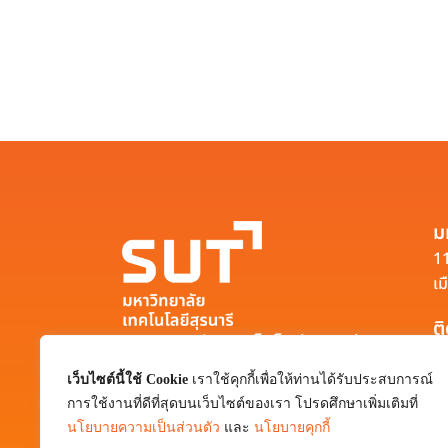
ม
11
เม
ต
มหาวิทยาลัยเทคโนโลยีสุรนารี
111 ถนนมหาวิทยาลัย ตำบลสุรนารี อำเภอ
เว็บไซต์นี้ใช้ Cookie
เราใช้คุกกี้เพื่อให้ท่านได้รับประสบการณ์
เมือง จังหวัดนครราชสีมา 30000
การใช้งานที่ดีที่สุดบนเว็บไซต์ของเรา โปรดศึกษาเพิ่มเติมที่
0-4422-3000
นโยบายความเป็นส่วนตัว
และ
นโยบายคุกกี้
pr@sut.ac.th