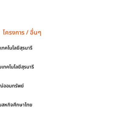
โครงการ / อื่นๆ
เทคโนโลยีสุรนารี
เทคโนโลยีสุรนารี
์ออมทรัพย์
มสหกิจศึกษาไทย