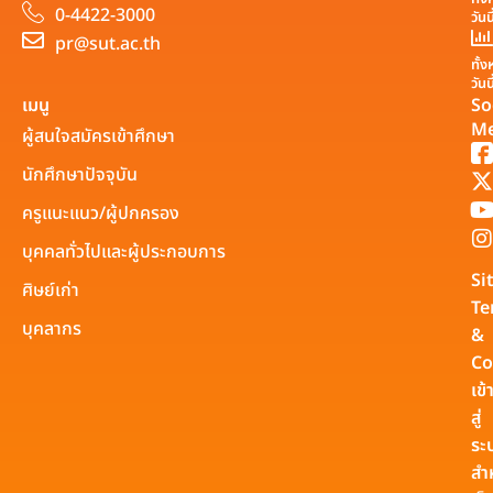
0-4422-3000
วันน
pr@sut.ac.th
ทั้
วันน
เมนู
So
Me
ผู้สนใจสมัครเข้าศึกษา
นักศึกษาปัจจุบัน
ครูแนะแนว/ผู้ปกครอง
บุคคลทั่วไปและผู้ประกอบการ
Si
ศิษย์เก่า
Te
บุคลากร
&
Co
เข้
สู่
ระ
สำ