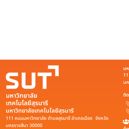
มห
11
นค
ติด
มหาวิทยาลัยเทคโนโลยีสุรนารี
111 ถนนมหาวิทยาลัย ตำบลสุรนารี อำเภอเมือง จังหวัด
นครราชสีมา 30000
ทั้