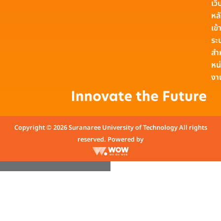
เว็
หล
เข้า
ระ
สำ
หน
งา
Copyright © 2026 Suranaree University of Technology All rights
reserved. Powered by