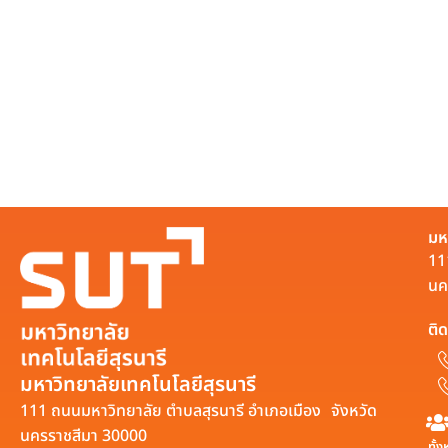
มห
11
นค
ติด
มหาวิทยาลัยเทคโนโลยีสุรนารี
111 ถนนมหาวิทยาลัย ตำบลสุรนารี อำเภอเมือง จังหวัด
นครราชสีมา 30000
ทั้