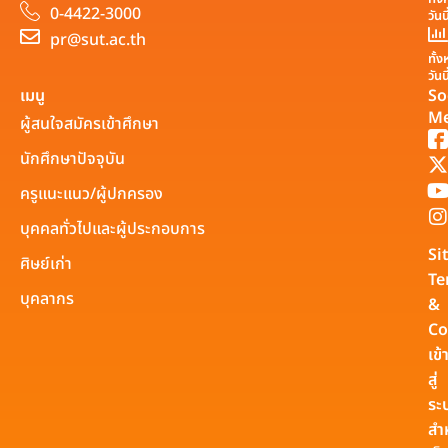
0-4422-3000
วันน
pr@sut.ac.th
ทั้
วันน
เมนู
So
Me
ผู้สนใจสมัครเข้าศึกษา
นักศึกษาปัจจุบัน
ครูแนะแนว/ผู้ปกครอง
บุคคลทั่วไปและผู้ประกอบการ
Si
ศิษย์เก่า
Te
บุคลากร
&
Co
เข้
สู่
ระ
สำ