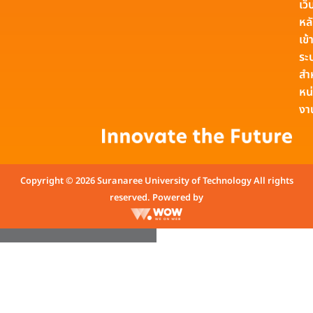
เว็
หล
เข้า
ระ
สำ
หน
งา
Copyright © 2026 Suranaree University of Technology All rights
reserved. Powered by