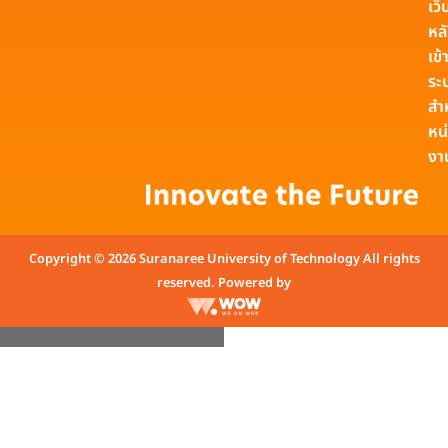
เว็
หล
เข้า
ระ
สำ
หน
งา
Copyright © 2026 Suranaree University of Technology All rights
reserved. Powered by