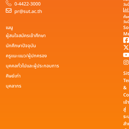
0-4422-3000
วันน
pr@sut.ac.th
ทั้
วันน
เมนู
So
Me
ผู้สนใจสมัครเข้าศึกษา
นักศึกษาปัจจุบัน
ครูแนะแนว/ผู้ปกครอง
บุคคลทั่วไปและผู้ประกอบการ
Si
ศิษย์เก่า
Te
บุคลากร
&
Co
เข้
สู่
ระ
สำ