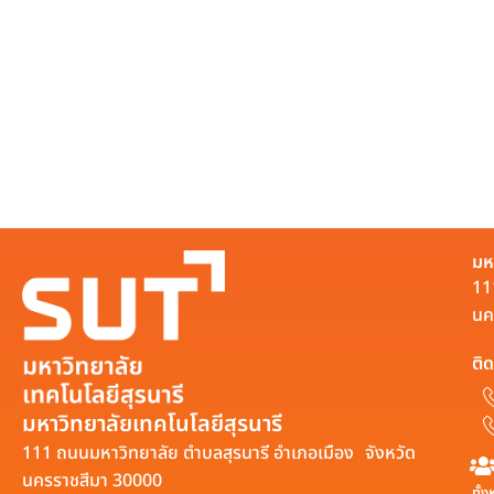
มห
11
นค
ติด
มหาวิทยาลัยเทคโนโลยีสุรนารี
111 ถนนมหาวิทยาลัย ตำบลสุรนารี อำเภอเมือง จังหวัด
นครราชสีมา 30000
ทั้