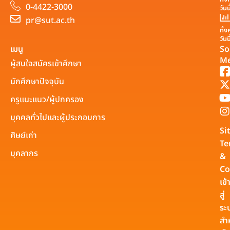
0-4422-3000
วันน
pr@sut.ac.th
ทั้
วันน
เมนู
So
Me
ผู้สนใจสมัครเข้าศึกษา
นักศึกษาปัจจุบัน
ครูแนะแนว/ผู้ปกครอง
บุคคลทั่วไปและผู้ประกอบการ
Si
ศิษย์เก่า
Te
บุคลากร
&
Co
เข้
สู่
ระ
สำ