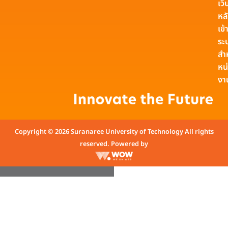
เว็
หล
เข้า
ระ
สำ
หน
งา
Copyright © 2026 Suranaree University of Technology All rights
reserved. Powered by