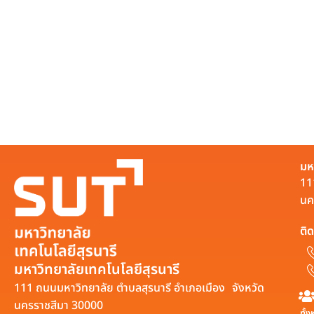
มห
11
นค
ติด
มหาวิทยาลัยเทคโนโลยีสุรนารี
111 ถนนมหาวิทยาลัย ตำบลสุรนารี อำเภอเมือง จังหวัด
นครราชสีมา 30000
ทั้