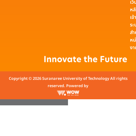
เว็
หล
เข้า
ระ
สำ
หน
งา
Copyright © 2026 Suranaree University of Technology All rights
reserved. Powered by