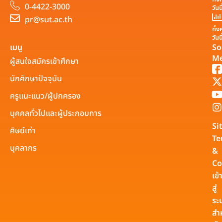
0-4422-3000
วันน
pr@sut.ac.th
ทั้
วันน
เมนู
So
Me
ผู้สนใจสมัครเข้าศึกษา
นักศึกษาปัจจุบัน
ครูแนะแนว/ผู้ปกครอง
บุคคลทั่วไปและผู้ประกอบการ
Si
ศิษย์เก่า
Te
บุคลากร
&
Co
เข้
สู่
ระ
สำ