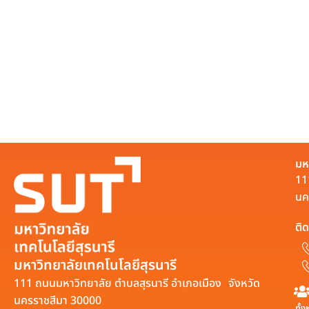
มห
11
นค
ติด
มหาวิทยาลัยเทคโนโลยีสุรนารี
111 ถนนมหาวิทยาลัย ตำบลสุรนารี อำเภอเมือง จังหวัด
นครราชสีมา 30000
ทั้