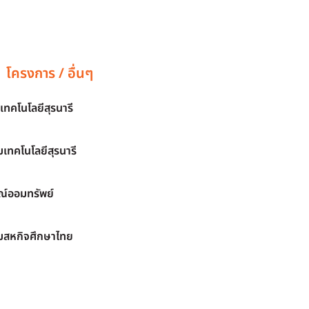
โครงการ / อื่นๆ
เทคโนโลยีสุรนารี
เทคโนโลยีสุรนารี
์ออมทรัพย์
มสหกิจศึกษาไทย