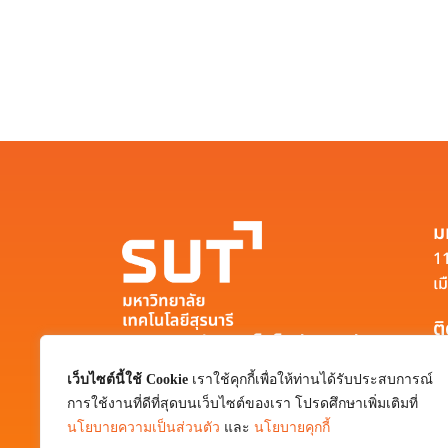
ม
11
เม
ต
มหาวิทยาลัยเทคโนโลยีสุรนารี
111 ถนนมหาวิทยาลัย ตำบลสุรนารี อำเภอ
เว็บไซต์นี้ใช้ Cookie
เราใช้คุกกี้เพื่อให้ท่านได้รับประสบการณ์
เมือง จังหวัดนครราชสีมา 30000
การใช้งานที่ดีที่สุดบนเว็บไซต์ของเรา โปรดศึกษาเพิ่มเติมที่
0-4422-3000
นโยบายความเป็นส่วนตัว
และ
นโยบายคุกกี้
pr@sut.ac.th