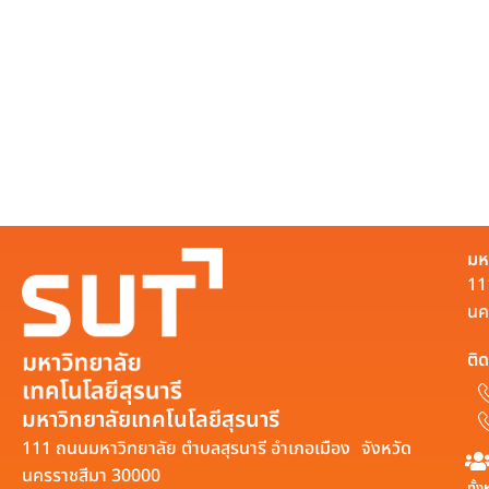
มห
11
นค
ติด
มหาวิทยาลัยเทคโนโลยีสุรนารี
111 ถนนมหาวิทยาลัย ตำบลสุรนารี อำเภอเมือง จังหวัด
นครราชสีมา 30000
ทั้