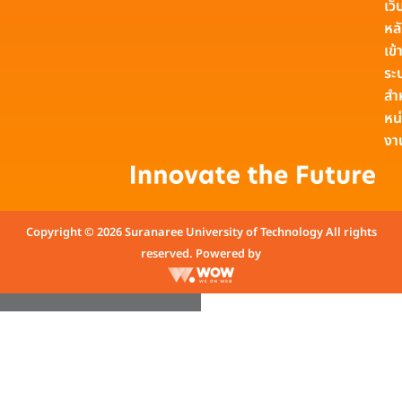
เว็
หล
เข้า
ระ
สำ
หน
งา
Copyright © 2026 Suranaree University of Technology All rights
reserved. Powered by