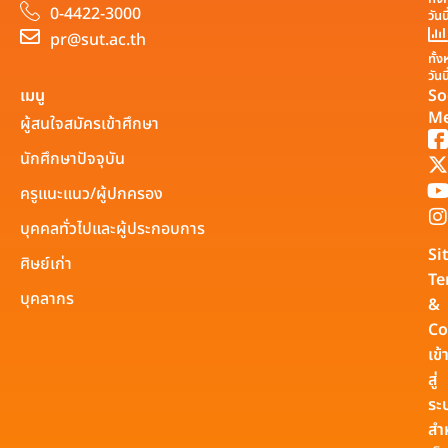
0-4422-3000
วันน
pr@sut.ac.th
ทั้
วันนี
เมนู
So
Me
ผู้สนใจสมัครเข้าศึกษา
นักศึกษาปัจจุบัน
ครูแนะแนว/ผู้ปกครอง
บุคคลทั่วไปและผู้ประกอบการ
Si
ศิษย์เก่า
Te
บุคลากร
&
Co
เข้
สู่
ระ
สำ