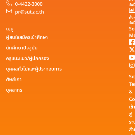
0-4422-3000
วันน
pr@sut.ac.th
ทั้
วันน
เมนู
So
Me
ผู้สนใจสมัครเข้าศึกษา
นักศึกษาปัจจุบัน
ครูแนะแนว/ผู้ปกครอง
บุคคลทั่วไปและผู้ประกอบการ
Si
ศิษย์เก่า
Te
บุคลากร
&
Co
เข้
สู่
ระ
สำ