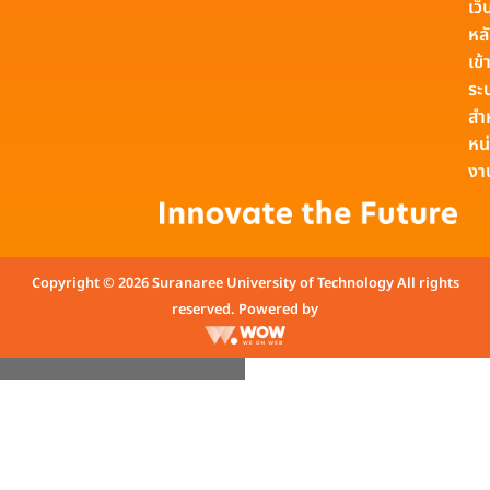
เว็
หล
เข้า
ระ
สำ
หน
งา
Copyright © 2026 Suranaree University of Technology All rights
reserved. Powered by