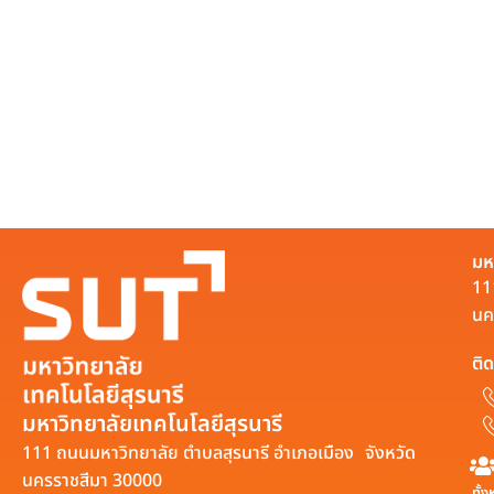
มห
11
นค
ติด
มหาวิทยาลัยเทคโนโลยีสุรนารี
111 ถนนมหาวิทยาลัย ตำบลสุรนารี อำเภอเมือง จังหวัด
นครราชสีมา 30000
ทั้