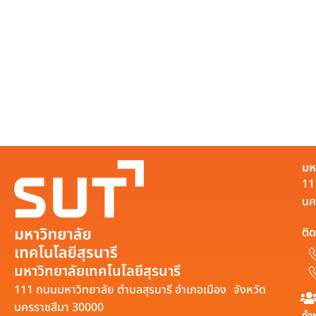
มห
11
นค
ติด
มหาวิทยาลัยเทคโนโลยีสุรนารี
111 ถนนมหาวิทยาลัย ตำบลสุรนารี อำเภอเมือง จังหวัด
นครราชสีมา 30000
ทั้