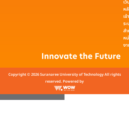
เว็
หล
เข้า
ระ
สำ
หน
งา
Copyright © 2026 Suranaree University of Technology All rights
reserved. Powered by