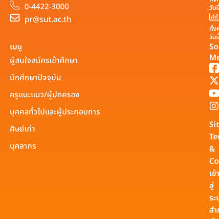
0-4422-3000
วันน
pr@sut.ac.th
ทั้
วันน
เมนู
So
Me
ผู้สนใจสมัครเข้าศึกษา
นักศึกษาปัจจุบัน
ครูแนะแนว/ผู้ปกครอง
บุคคลทั่วไปและผู้ประกอบการ
Si
ศิษย์เก่า
Te
บุคลากร
&
Co
เข้
สู่
ระ
สำ