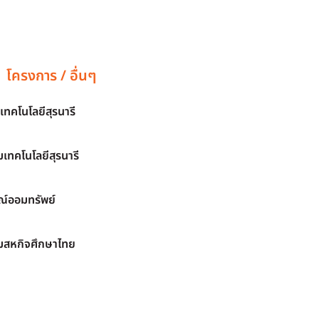
โครงการ / อื่นๆ
เทคโนโลยีสุรนารี
เทคโนโลยีสุรนารี
์ออมทรัพย์
มสหกิจศึกษาไทย