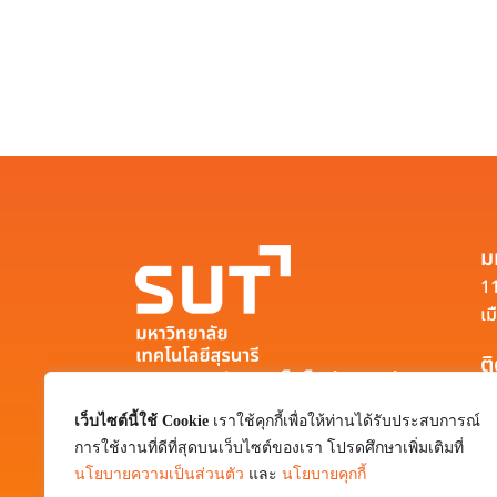
ม
11
เม
ต
มหาวิทยาลัยเทคโนโลยีสุรนารี
111 ถนนมหาวิทยาลัย ตำบลสุรนารี อำเภอ
เว็บไซต์นี้ใช้ Cookie
เราใช้คุกกี้เพื่อให้ท่านได้รับประสบการณ์
เมือง จังหวัดนครราชสีมา 30000
การใช้งานที่ดีที่สุดบนเว็บไซต์ของเรา โปรดศึกษาเพิ่มเติมที่
0-4422-3000
นโยบายความเป็นส่วนตัว
และ
นโยบายคุกกี้
pr@sut.ac.th