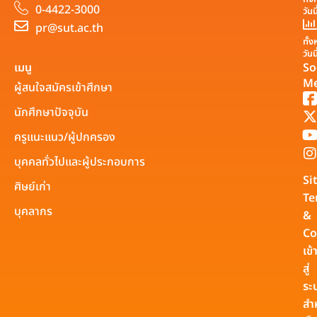
0-4422-3000
วันน
pr@sut.ac.th
ทั้
วันน
เมนู
So
Me
ผู้สนใจสมัครเข้าศึกษา
นักศึกษาปัจจุบัน
ครูแนะแนว/ผู้ปกครอง
บุคคลทั่วไปและผู้ประกอบการ
Si
ศิษย์เก่า
Te
บุคลากร
&
Co
เข้
สู่
ระ
สำ