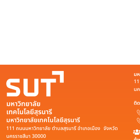
มห
11
นค
ติด
มหาวิทยาลัยเทคโนโลยีสุรนารี
111 ถนนมหาวิทยาลัย ตำบลสุรนารี อำเภอเมือง จังหวัด
นครราชสีมา 30000
ทั้