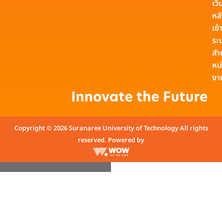
เว็
หล
เข้า
ระ
สำ
หน
งา
Copyright © 2026 Suranaree University of Technology All rights
reserved. Powered by