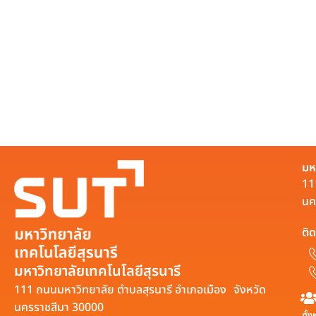
มห
11
นค
ติด
มหาวิทยาลัยเทคโนโลยีสุรนารี
111 ถนนมหาวิทยาลัย ตำบลสุรนารี อำเภอเมือง จังหวัด
นครราชสีมา 30000
ทั้