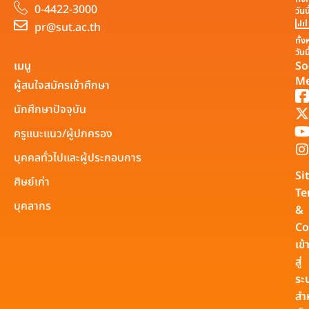
0-4422-3000
วันน
pr@sut.ac.th
ทั้
วันน
เมนู
So
Me
ผู้สนใจสมัครเข้าศึกษา
นักศึกษาปัจจุบัน
ครูแนะแนว/ผู้ปกครอง
บุคคลทั่วไปและผู้ประกอบการ
Si
ศิษย์เก่า
Te
บุคลากร
&
Co
เข้
สู่
ระ
สำ