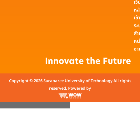
เว็
หล
เข้า
ระ
สำ
หน
งา
Copyright © 2026 Suranaree University of Technology All rights
reserved. Powered by