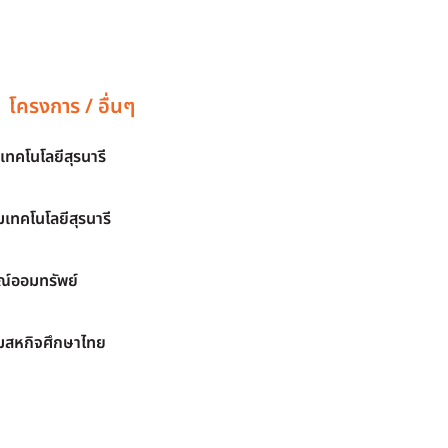
โครงการ / อื่นๆ
เทคโนโลยีสุรนารี
เทคโนโลยีสุรนารี
์ออมทรัพย์
มสหกิจศึกษาไทย