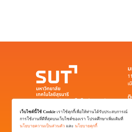
ม
11
เม
ต
มหาวิทยาลัยเทคโนโลยีสุรนารี
111 ถนนมหาวิทยาลัย ตำบลสุรนารี อำเภอ
เว็บไซต์นี้ใช้ Cookie
เราใช้คุกกี้เพื่อให้ท่านได้รับประสบการณ์
เมือง จังหวัดนครราชสีมา 30000
การใช้งานที่ดีที่สุดบนเว็บไซต์ของเรา โปรดศึกษาเพิ่มเติมที่
0-4422-3000
นโยบายความเป็นส่วนตัว
และ
นโยบายคุกกี้
pr@sut.ac.th