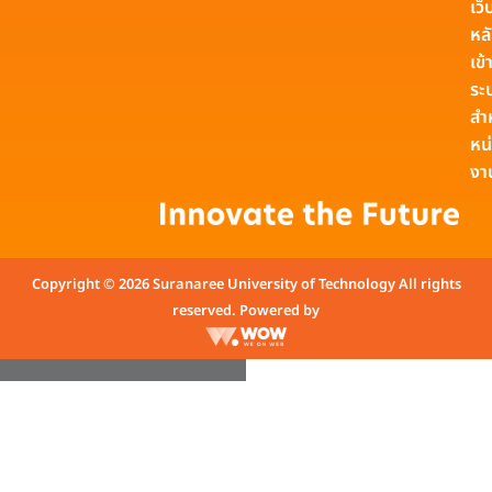
เว็
หล
เข้า
ระ
สำ
หน
งา
Copyright © 2026 Suranaree University of Technology All rights
reserved. Powered by