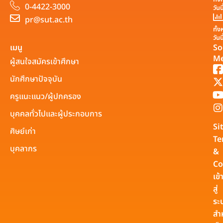
0-4422-3000
วันน
pr@sut.ac.th
ทั้
วันน
เมนู
So
Me
ผู้สนใจสมัครเข้าศึกษา
นักศึกษาปัจจุบัน
ครูแนะแนว/ผู้ปกครอง
บุคคลทั่วไปและผู้ประกอบการ
Si
ศิษย์เก่า
Te
บุคลากร
&
Co
เข้
สู่
ระ
สำ