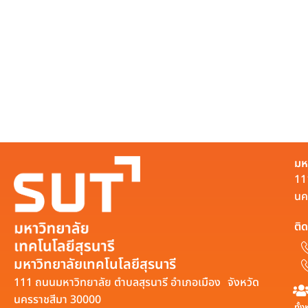
มห
11
นค
ติด
มหาวิทยาลัยเทคโนโลยีสุรนารี
111 ถนนมหาวิทยาลัย ตำบลสุรนารี อำเภอเมือง จังหวัด
นครราชสีมา 30000
ทั้