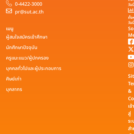
0-4422-3000
วันน
pr@sut.ac.th
ทั้
วันน
เมนู
So
Me
ผู้สนใจสมัครเข้าศึกษา
นักศึกษาปัจจุบัน
ครูแนะแนว/ผู้ปกครอง
บุคคลทั่วไปและผู้ประกอบการ
Si
ศิษย์เก่า
Te
บุคลากร
&
Co
เข้
สู่
ระ
สำ