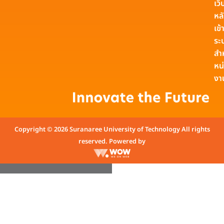
เว็
หล
เข้า
ระ
สำ
หน
งา
Copyright © 2026 Suranaree University of Technology All rights
reserved. Powered by