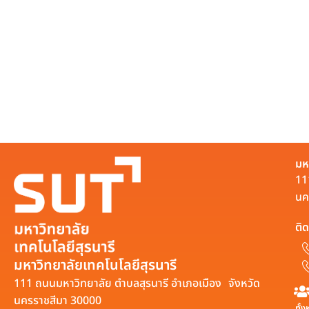
มห
11
นค
ติด
มหาวิทยาลัยเทคโนโลยีสุรนารี
111 ถนนมหาวิทยาลัย ตำบลสุรนารี อำเภอเมือง จังหวัด
นครราชสีมา 30000
ทั้