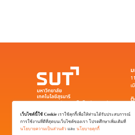
ม
11
เม
ต
มหาวิทยาลัยเทคโนโลยีสุรนารี
111 ถนนมหาวิทยาลัย ตำบลสุรนารี อำเภอ
เว็บไซต์นี้ใช้ Cookie
เราใช้คุกกี้เพื่อให้ท่านได้รับประสบการณ์
เมือง จังหวัดนครราชสีมา 30000
การใช้งานที่ดีที่สุดบนเว็บไซต์ของเรา โปรดศึกษาเพิ่มเติมที่
0-4422-3000
นโยบายความเป็นส่วนตัว
และ
นโยบายคุกกี้
pr@sut.ac.th