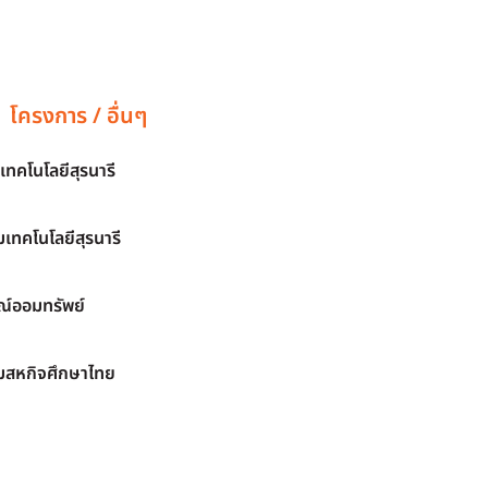
โครงการ / อื่นๆ
เทคโนโลยีสุรนารี
เทคโนโลยีสุรนารี
์ออมทรัพย์
มสหกิจศึกษาไทย