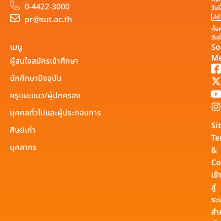
0-4422-3000
วันน
pr@sut.ac.th
ทั้
วันน
เมนู
So
Me
ผู้สนใจสมัครเข้าศึกษา
นักศึกษาปัจจุบัน
ครูแนะแนว/ผู้ปกครอง
บุคคลทั่วไปและผู้ประกอบการ
Si
ศิษย์เก่า
Te
บุคลากร
&
Co
เข้
สู่
ระ
สำ