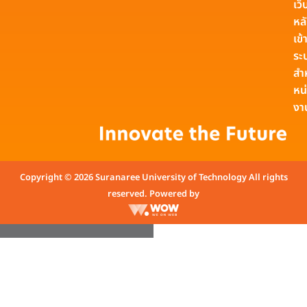
เว็
หล
เข้า
ระ
สำ
หน
งา
Copyright © 2026 Suranaree University of Technology All rights
reserved. Powered by