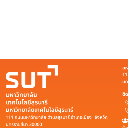
มห
11
นค
ติด
มหาวิทยาลัยเทคโนโลยีสุรนารี
111 ถนนมหาวิทยาลัย ตำบลสุรนารี อำเภอเมือง จังหวัด
นครราชสีมา 30000
ทั้