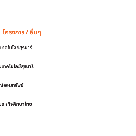
โครงการ / อื่นๆ
เทคโนโลยีสุรนารี
เทคโนโลยีสุรนารี
์ออมทรัพย์
มสหกิจศึกษาไทย