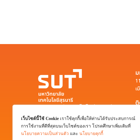
ม
11
เม
ต
มหาวิทยาลัยเทคโนโลยีสุรนารี
111 ถนนมหาวิทยาลัย ตำบลสุรนารี อำเภอ
เว็บไซต์นี้ใช้ Cookie
เราใช้คุกกี้เพื่อให้ท่านได้รับประสบการณ์
เมือง จังหวัดนครราชสีมา 30000
การใช้งานที่ดีที่สุดบนเว็บไซต์ของเรา โปรดศึกษาเพิ่มเติมที่
0-4422-3000
นโยบายความเป็นส่วนตัว
และ
นโยบายคุกกี้
pr@sut.ac.th